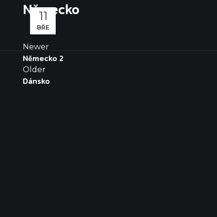
Německo
11
BŘE
Newer
Německo 2
Older
Dánsko