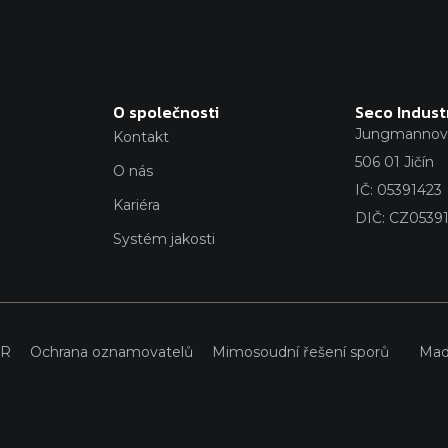
O společnosti
Seco Industr
Jungmannova
Kontakt
506 01 Jičín
O nás
IČ: 05391423
Kariéra
DIČ: CZ0539
Systém jakosti
R
Ochrana oznamovatelů
Mimosoudní řešení sporů
Mad