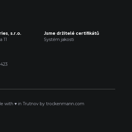
ies, s.r.o.
Jsme držitelé certifikátů
 11
Systém jakosti
1423
e with ♥ in Trutnov by
trockenmann.com