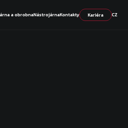
várna a obrobna
Nástrojárna
Kontakty
CZ
Kariéra