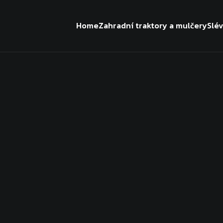
Home
Zahradní traktory a mulčery
Slé