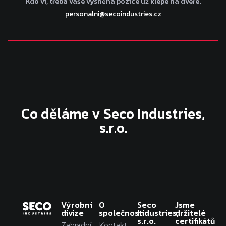
Kdo ví, třeba vaše vysněná pozice už klepe na dveře.
personalni@secoindustries.cz
Co děláme v Seco Industries,
s.r.o.
Výrobní
O
Seco
Jsme
divize
společnosti
Industries,
držitelé
s.r.o.
certifikátů
Zahradní
Kontakt