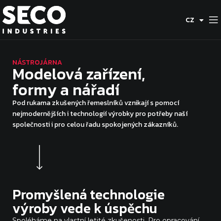
DE
CZ
ES
NÁSTROJÁRNA
Modelová zařízení,
formy a nářadí
Pod rukama zkušených řemeslníků vznikají s pomocí
nejmodernějších i technologií výrobky pro potřeby naší
společnosti i pro celou řadu spokojených zákazníků.
Promyšlená technologie
výroby vede k úspěchu
Spoléháme na vlastní letité zkušenosti. Pro opracování