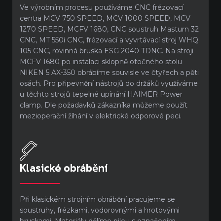
Ve výrobním procesu používáme CNC frézovací
centra MCV 750 SPEED, MCV 1000 SPEED, MCV
1270 SPEED, MCFV 1680, CNC soustruh Masturn 32
CNC, MT 550i CNC, frézovací a vyvrtávací stroj WHQ
105 CNC, rovinná bruska ESG 2040 TDNC. Na stroji
MCFV 1680 po instalaci sklopně otočného stolu
NIKEN 5 AX-350 obrábíme souvisle ve čtyřech a pěti
osách. Pro připevnění nástrojů do držáků využíváme
u těchto strojů tepelné upínání HAIMER Power
clamp. Dle požadavků zákazníka můžeme použít
mezioperační žíhání v elektrické odporové peci.
Klasické obrábění
Při klasickém strojním obrábění pracujeme se
soustruhy, frézkami, vodorovnými a hrotovými