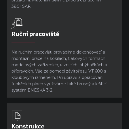
bruskami. Materiály dělíme pilou s označením
380+SAF.
Ruční pracoviště
Na ručním pracovišti provádíme dokončovací a
montážní práce na kokilách, tlakových formách,
modelových zařízeních, raznicích, ohýbačkách a
přípravcích. Vše za pomoci závitořezu VT 600 s
kloubovým ramenem. Při úpravě a opracování
funkčních ploch využíváme také brusný a leštící
systém ENESKA 3-2.
Konstrukce