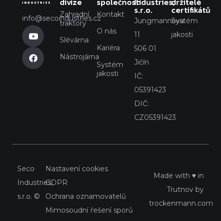
divize
společnosti
Industries,
držitelé
s.r.o.
certifikátů
Zahradní
Kontakt
info@secoindustries.cz
Jungmannova
Systém
traktory
O nás
11
jakosti
Slévárna
Kariéra
506 01
Nástrojárna
Jičín
Systém
jakosti
IČ:
05391423
DIČ:
CZ05391423
Seco
Nastavení cookies
Made with ♥ in
Industries,
GDPR
Trutnov by
s.r.o. ©
Ochrana oznamovatelů
trockenmann.com
Mimosoudní řešení sporů