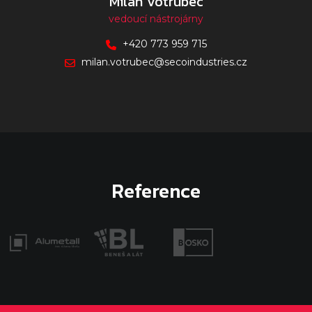
Milan Votrubec
vedoucí nástrojárny
+420 773 959 715
milan.votrubec@secoindustries.cz
Reference