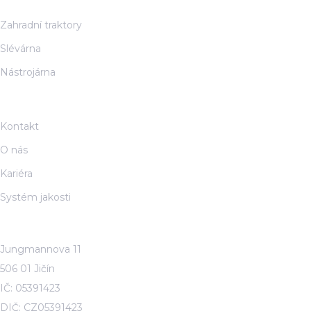
Výrobní divize
Zahradní traktory
Slévárna
Nástrojárna
O společnosti
Kontakt
O nás
Kariéra
Systém jakosti
Seco Industries, s.r.o.
Jungmannova 11
506 01 Jičín
IČ: 05391423
DIČ: CZ05391423