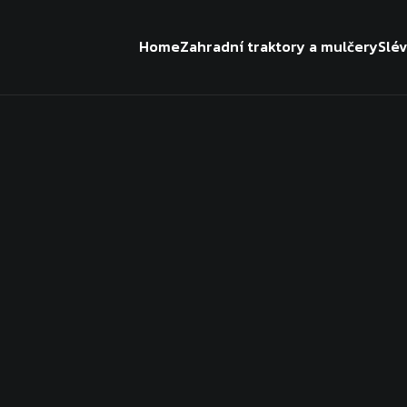
Home
Zahradní traktory a mulčery
Slé