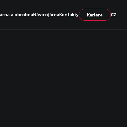
várna a obrobna
Nástrojárna
Kontakty
CZ
Kariéra