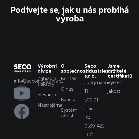
Podívejte se, jak u nás probíhá
výroba
Výrobní
O
Seco
Jsme
divize
společnosti
Industries,
držitelé
s.r.o.
certifikátů
Zahradní
Kontakt
info@secoindustries.cz
Jungmannova
Systém
traktory
O nás
11
jakosti
Slévárna
Kariéra
506 01
Nástrojárna
Jičín
Systém
jakosti
IČ:
05391423
DIČ: