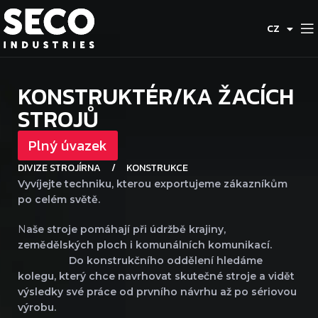
DE
CZ
ES
KONSTRUKTÉR/KA ŽACÍCH
STROJŮ
Plný úvazek
DIVIZE STROJÍRNA
/
KONSTRUKCE
Vyvíjejte techniku, kterou exportujeme zákazníkům
po celém světě.
N
aše stroje pomáhají při údržbě krajiny,
zemědělských ploch i komunálních komunikací.
Do konstrukčního oddělení hledáme
kolegu, který chce navrhovat skutečné stroje a vidět
výsledky své práce od prvního návrhu až po sériovou
výrobu.