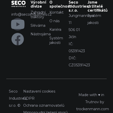
Výrobní
O
Seco
Jsme
divize
společnosti
Industries,
držitelé
s.r.o.
certifikátů
Zahradní
Kontakt
info@secoindustries.cz
Jungmannova
Systém
traktory
O nás
11
jakosti
Slévárna
Kariéra
506 01
Nástrojárna
Jičín
Systém
jakosti
IČ:
05391423
DIČ:
CZ05391423
Seco
Nastavení cookies
Made with ♥ in
Industries,
GDPR
Trutnov by
s.r.o. ©
Ochrana oznamovatelů
trockenmann.com
Mimosoudní řešení sporů