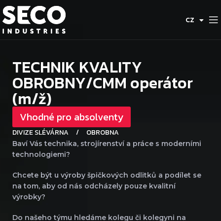
DE
CZ
ES
TECHNIK KVALITY
OBROBNY/CMM operátor
(m/ž)
Vhodné pro absolventy
DIVIZE SLÉVÁRNA
/
OBROBNA
Baví Vás technika, strojírenství a práce s moderními
technologiemi?
Chcete být u výroby špičkových odlitků a podílet se
na tom, aby od nás odcházely pouze kvalitní
výrobky?
Do našeho týmu hledáme kolegu či kolegyni na